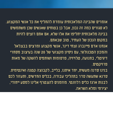
אומרים שהבינה המלאכותית עומדת להחליף את כל אנשי המקצוע.
לא סגורים כמה זה נכון, אבל כן בטוחים שאנשים שכן משתמשים
בבינה מלאכותית יחליפו את אלו שלא. אם אתם רוצים להיות
במקום הנכון של העתיד, טוב שבאתם.
אנחנו אדם פיינברג וצחי דינר, אנשי מקצוע ומרצים בבצלאל
והמכון הטכנולוגי, עם ניסיון מקצועי של 20 שנה בעיצוב מסחרי
דיגיטלי, בתנועה, טלויזיה, פרסומות ושותפים להשקה של מאות
פרויקטים.
בנינו סדנה מעשית, יחד איתנו, בלייב, לקבוצה קטנה ואינטימית.
סדנא שתעשה סדר בתהליכי עבודה, בכלים החדשים, ותעזור לכם
לבנות ארגז כלים רלוונטי. מוזמנים להצטרף אלינו למסע ייחודי,
יצירתי ומלא השראה.
למי זה
מתאים