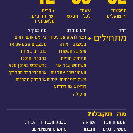
מפגשים
שעות
+ כלים
וירטואלים
לכל מפגש
ושירותי בינה
מלאכותית
רמה
ידע מוקדם
מה בסוף?
מתחילים +
רצוי להגיע עם ניסיון
בין אם אתם יזמים,
בעיצוב. איזה
מעצבים עצמאים או
עיצוב? תקשורת
עובדים בצוות
חזותית, חוויית
בחברה, תוכלו
משתמש אבל אני
להשתמש באופן מלא
מאמין שכל אחד עם
או חלקי בכל התהליך
גישה ויצירתיות יצליח
או בחלק מהכלים
למצוא את הסדנא
מועילה
מה תקבלו?​
התנסות
תכירו
השראה
טכניקות
עבודה
הכרות
מעשית
כלים
ותובנות
מתקדמות
אינטימית
עם