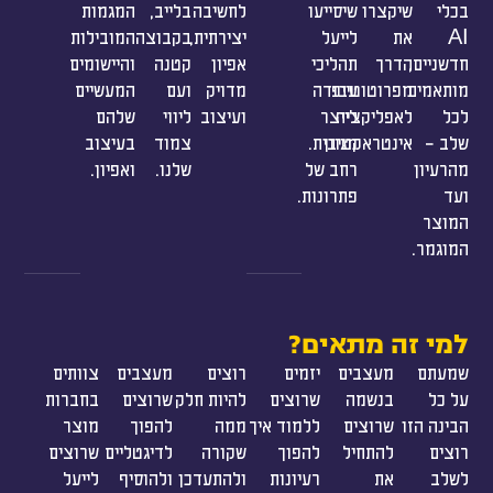
בכלי
שיקצרו
שיסייעו
לחשיבה
בלייב,
המגמות
AI
את
לייעל
יצירתית,
בקבוצה
המובילות
חדשניים,
הדרך
תהליכי
אפיון
קטנה
והיישומים
מותאמים
מפרוטוטייפ
עבודה
מדויק
ועם
המעשיים
לכל
לאפליקציה
לייצר
ועיצוב
ליווי
שלהם
שלב –
מגוון
אינטראקטיבית.
צמוד
בעיצוב
מהרעיון
רחב של
שלנו.
ואפיון.
ועד
פתרונות.
המוצר
המוגמר.
למי זה
מתאים?
שמעתם
מעצבים
יזמים
רוצים
מעצבים
צוותים
על כל
בנשמה
שרוצים
להיות חלק
שרוצים
בחברות
הבינה הזו
שרוצים
ללמוד איך
ממה
להפוך
מוצר
רוצים
להתחיל
להפוך
שקורה
לדיגטליים
שרוצים
לשלב
את
רעיונות
ולהתעדכן
ולהוסיף
לייעל