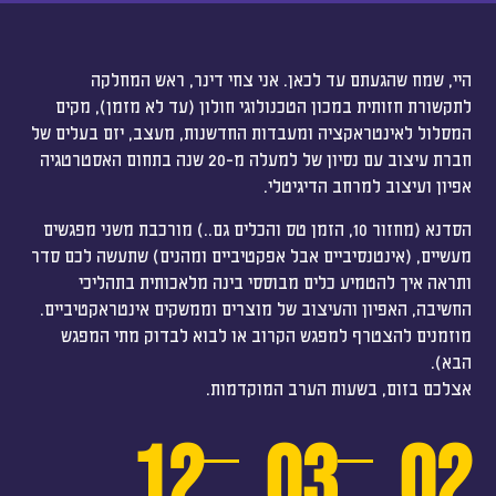
היי, שמח שהגעתם עד לכאן. אני צחי דינר, ראש המחלקה
לתקשורת חזותית במכון הטכנולוגי חולון (עד לא מזמן), מקים
המסלול לאינטראקציה ומעבדות החדשנות, מעצב, יזם בעלים של
חברת עיצוב עם נסיון של למעלה מ-20 שנה בתחום האסטרטגיה
אפיון ועיצוב למרחב הדיגיטלי.
הסדנא (מחזור 10, הזמן טס והכלים גם..) מורכבת משני מפגשים
מעשיים, (אינטנסיביים אבל אפקטיביים ומהנים) שתעשה לכם סדר
ותראה איך להטמיע כלים מבוססי בינה מלאכותית בתהליכי
החשיבה, האפיון והעיצוב של מוצרים וממשקים אינטראקטיביים.
מוזמנים להצטרף למפגש הקרוב או לבוא לבדוק מתי המפגש
הבא).
אצלכם בזום, בשעות הערב המוקדמות.
12
03
02