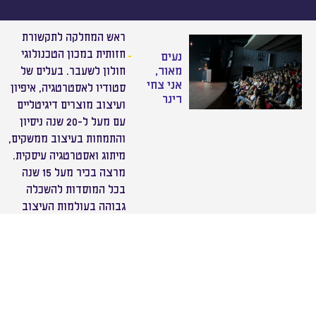
ראש המחלקה לתקשורת
חזותית במכון הטכנולוגי
נעים
מאוד,
חולון לשעבר. בעלים של
אני צחי
סטודיו לאסטרטגיה, איפיון
דינר
ועיצוב מוצרים דיגיטליים
עם מעל ל-20 שנה ניסיון
והתמחות בעיצוב ממשקים,
מיתוג ואסטרטגיה עיסקית.
מרצה בכיר מעל 15 שנה
בכל המוסדות להשכלה
גבוהה בעולמות העיצוב
על כל גווניו, מיסודות
השפה העיצובית ועד ליווי
לפרוייקטי גמר. ממקימי
המסלול האינטראקטיבי
במחלקה לתקשורת חזותית
ואחראי על מעבדות